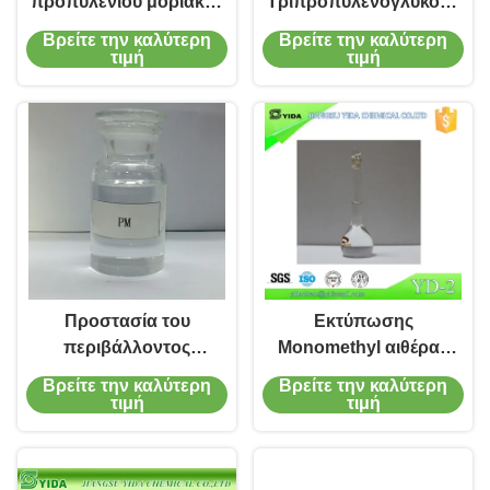
προπυλενίου μοριακός
Τριπροπυλενογλυκόλη
τύπος αιθέρα
μονομεθυλοαιθέρα Cas
Βρείτε την καλύτερη
Βρείτε την καλύτερη
CH3CHOHCH2OCH3
20324-33-8
τιμή
τιμή
γλυκόλης μεθυλικός
Προστασία του
Εκτύπωσης
περιβάλλοντος
Monomethyl αιθέρας
Προσανατολισμένο
DPM CAS 34590-94-8
Βρείτε την καλύτερη
Βρείτε την καλύτερη
διαλύτη
γλυκόλης Dipropylene
τιμή
τιμή
προπυλενογλυκόλη
πρακτόρων μελανιού
μονομεθυλοαιθέρα Cas
βοηθητικός
107-98-2