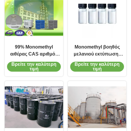
99% Monomethyl
Monomethyl βοηθός
αιθέρας CAS αριθμός
μελανιού εκτύπωσης
107-98-2 γλυκόλης
αιθέρα DPM γλυκόλης
Βρείτε την καλύτερη
Βρείτε την καλύτερη
προπυλενίου
προπυλενίου CAS
τιμή
τιμή
αγνότητας
34590-94-8