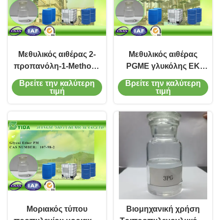
Μεθυλικός αιθέρας 2-
Μεθυλικός αιθέρας
προπανόλη-1-Methoxy
PGME γλυκόλης ΕΚ
CAS αριθμός 107-98-2
αριθ. 203-539-1
Βρείτε την καλύτερη
Βρείτε την καλύτερη
γλυκόλης προπυλενίου
Monopropylene με την
τιμή
τιμή
ηλεκτρονικής
αγνότητα 99%
Μοριακός τύπου
Βιομηχανική χρήση