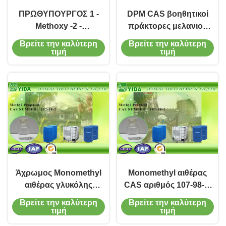
ΠΡΩΘΥΠΟΥΡΓΟΣ 1 -
DPM CAS βοηθητικοί
Methoxy -2 -
πράκτορες μελανιού
Monomethyl αιθέρας Νο
εκτύπωσης αιθέρα Νο
Βρείτε την καλύτερη
Βρείτε την καλύτερη
107-98-2 γλυκόλης
34590-94-8 γλυκόλης
τιμή
τιμή
προπυλενίου
dipropylene
προπανόλης CAS
monomethyl
Άχρωμος Monomethyl
Monomethyl αιθέρας
αιθέρας γλυκόλης
CAS αριθμός 107-98-2/
προπυλενίου, 1-
μεθυλικός γλυκόλης
Βρείτε την καλύτερη
Βρείτε την καλύτερη
Methoxy-2-προπανόλη
προπυλενίου διαλύτης
τιμή
τιμή
αιθέρα
Proxitol