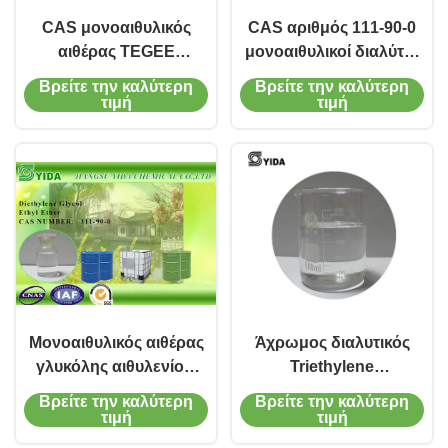
CAS μονοαιθυλικός
CAS αριθμός 111-90-0
αιθέρας TEGEE
μονοαιθυλικοί διαλύτες
γλυκόλης αιθυλενίου
αιθέρα γλυκόλης
Βρείτε την καλύτερη
Βρείτε την καλύτερη
αριθμού 112-50-5
διεθυλενίου με την ήπια
τιμή
τιμή
υγροσκοπικός υγρός
μυρωδιά
Μονοαιθυλικός αιθέρας
Άχρωμος διαλυτικός
γλυκόλης αιθυλενίου/
Triethylene
διαλύτης EINECS αριθ.
μονοαιθυλικός αιθέρας
Βρείτε την καλύτερη
Βρείτε την καλύτερη
203-919-7 Carbitol
CAS no.112-50-5
τιμή
τιμή
γλυκόλης με τη μικρή