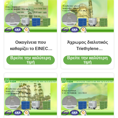
Οικογένεια που
Άχρωμος διαλυτικός
καθαρίζει το EINECS
Triethylene
αριθ. 203-978-9 τύπου
μονοαιθυλικός αιθέρας
Βρείτε την καλύτερη
Βρείτε την καλύτερη
C8-H18-O4
CAS no.112-50-5
τιμή
τιμή
Ethoxytriglycol
γλυκόλης με τη μικρή
μυρωδιά