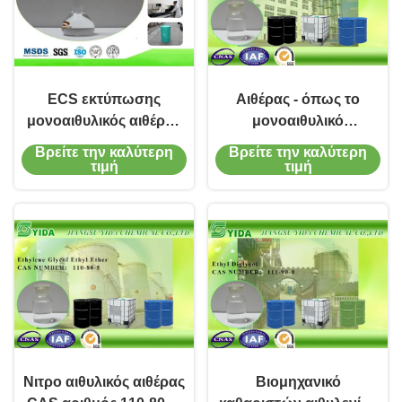
ECS εκτύπωσης
Αιθέρας - όπως το
μονοαιθυλικός αιθέρας
μονοαιθυλικό
CAS γλυκόλης
ληξιαρχείο αριθμός 110-
Βρείτε την καλύτερη
Βρείτε την καλύτερη
αιθυλενίου πρακτόρων
80-5 αιθέρα CAS
τιμή
τιμή
μελανιού διαλυτικός
γλυκόλης αιθυλενίου
πλαστικός βοηθητικός
μυρωδιών
Νο 110-80-5
Νιτρο αιθυλικός αιθέρας
Βιομηχανικό