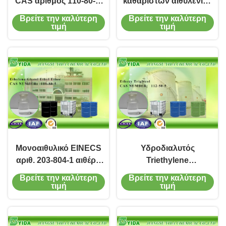
CAS αριθμός 110-80-5,
καθαριστών αιθυλενίου
2-Ethoxyethanol
γλυκόλης μονοαιθυλικό
Βρείτε την καλύτερη
Βρείτε την καλύτερη
γλυκόλης αιθυλενίου
αιθυλικό Diglycol
τιμή
τιμή
χρωμάτων διαλυτικός
σημείου βρασμού
αιθέρα υψηλό
Μονοαιθυλικό EINECS
Υδροδιαλυτός
αριθ. 203-804-1 αιθέρα
Triethylene
γλυκόλης αιθυλενίου για
μονοαιθυλικός αιθέρας
Βρείτε την καλύτερη
Βρείτε την καλύτερη
τα επιστρώματα,
Odorless CAS αριθμός
τιμή
τιμή
μελάνια, κόλλες
112-50-5 γλυκόλης