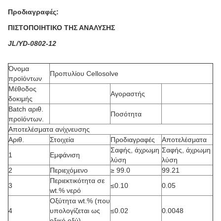
Προδιαγραφές:
ΠΙΣΤΟΠΟΙΗΤΙΚΟ ΤΗΣ ΑΝΑΛΥΣΗΣ
JL/YD-0802-12
Όνομα
Προπυλίου Cellosolve
προϊόντων
Μέθοδος
Αγοραστής
δοκιμής
Batch αριθ.
Ποσότητα
προϊόντων.
Αποτελέσματα ανίχνευσης
Αριθ.
Στοιχεία
Προδιαγραφές
Αποτελέσματα
Σαφής, άχρωμη
Σαφής, άχρωμη
1
Εμφάνιση
λύση
λύση
2
Περιεχόμενο
≥
99.0
99.21
Περιεκτικότητα σε
3
≤0.10
0.05
wt.% νερό
Οξύτητα wt.% (που
4
υπολογίζεται ως
≤0.02
0.0048
οξικό οξύ)