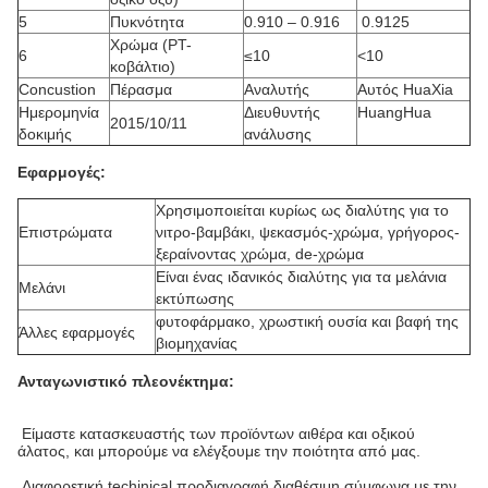
5
Πυκνότητα
0.910 – 0.916
0.9125
Χρώμα (PT-
6
≤10
<10
κοβάλτιο)
Concustion
Πέρασμα
Αναλυτής
Αυτός HuaXia
Ημερομηνία
Διευθυντής
HuangHua
2015/10/11
δοκιμής
ανάλυσης
Εφαρμογές:
Χρησιμοποιείται κυρίως ως διαλύτης για το
Επιστρώματα
νιτρο-βαμβάκι, ψεκασμός-χρώμα, γρήγορος-
ξεραίνοντας χρώμα, de-χρώμα
Είναι ένας ιδανικός διαλύτης για τα μελάνια
Μελάνι
εκτύπωσης
φυτοφάρμακο, χρωστική ουσία και βαφή της
Άλλες εφαρμογές
βιομηχανίας
Ανταγωνιστικό πλεονέκτημα:
Είμαστε κατασκευαστής των προϊόντων αιθέρα και οξικού
άλατος, και μπορούμε να ελέγξουμε την ποιότητα από μας.
Διαφορετική techinical προδιαγραφή διαθέσιμη σύμφωνα με την