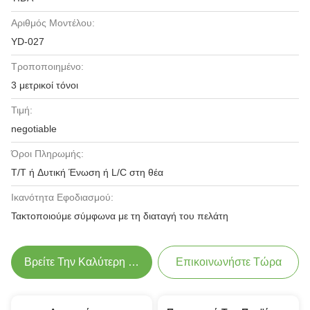
Αριθμός Μοντέλου:
YD-027
Τροποποιημένο:
3 μετρικοί τόνοι
Τιμή:
negotiable
Όροι Πληρωμής:
T/T ή Δυτική Ένωση ή L/C στη θέα
Ικανότητα Εφοδιασμού:
Τακτοποιούμε σύμφωνα με τη διαταγή του πελάτη
Βρείτε Την Καλύτερη Τιμή
Επικοινωνήστε Τώρα