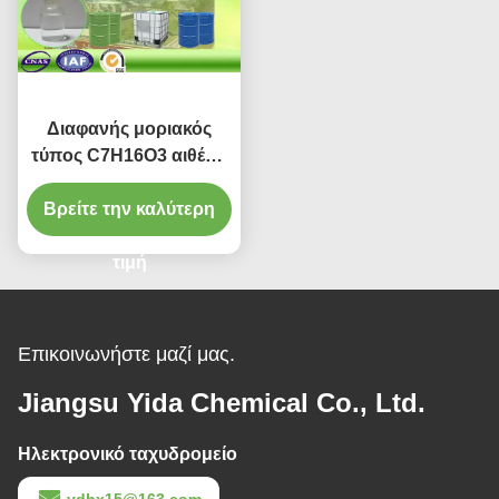
Διαφανής μοριακός
τύπος C7H16O3 αιθέρα
Monopropyl γλυκόλης
Βρείτε την καλύτερη
αιθυλενίου
τιμή
Επικοινωνήστε μαζί μας.
Jiangsu Yida Chemical Co., Ltd.
Ηλεκτρονικό ταχυδρομείο