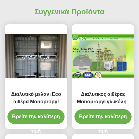
Συγγενικά Προϊόντα
Διαλυτικό μελάνι Eco
Διαλυτικός αιθέρας
αιθέρα Monopropyl
Monopropyl γλυκόλης
γλυκόλης αιθυλενίου EP
αιθυλενίου ρευστού
ΑΡΙΘΜΟΎ 2807-30-9
Βρείτε την καλύτερη
Βρείτε την καλύτερη
φρένων με το
CAS
πιστοποιητικό ISO9001
τιμή
τιμή