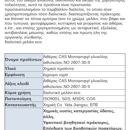
αυτός του αιθέρα γλυκόλης αιθυλενίου και ακόμα της χαμηλότερης
τοξικότητας, αυτά τα προϊόντα είναι προστασία-
προσανατολισμένοι το περιβάλλον διαλύτες, το οποίο είναι
χρησιμοποιημένοι τόσο διαλυτικοί, διασκορπίζοντας πράκτορας
και thinner σε τέτοια εμπόρια όσο το χρώμα, μελάνι, που βάφει και
που τυπώνει, φυτοφάρμακο, κυτταρίνη και propynoic και αιθέρας
κ.λπ., και επίσης χρησιμοποιημένος ως αντιψυκτικό, εξολκέας,
αντιβασιλέας μείωσης, καθώς επίσης και πρώτη ύλη της
οργανικής σύνθεσης.
διαλυτικό μελάνι eco
Αιθέρας CAS Monopropyl γλυκόλης
Όνομα προϊόντων
αιθυλενίου ΝΟ 2807-30-9
Υλικό
Χημικά προϊόντα
Εμφάνιση
άχρωμο υγρό
Αιθέρας CAS Monopropyl γλυκόλης
Λέξεις κλειδί
αιθυλενίου ΝΟ 2807-30-9
Κύρια χρήση
διαλυτικό μελάνι eco
Πιστοποίηση
ISO9001, SGS, MSDS, COA
Κατασκευαστής
Χημική Co. Yida Jiangsu, ΕΠΕ
Χημικές ουσίες κατεργασίας ύδατος,
άλλη,
Υφαντικοί βοηθητικοί πράκτορες,
Επένδυση των βοηθητικών πρακτόρων,