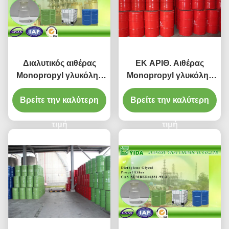
Διαλυτικός αιθέρας
ΕΚ ΑΡΙΘ. Αιθέρας
Monopropyl γλυκόλης
Monopropyl γλυκόλης
αιθυλενίου ρευστού
αιθυλενίου 229-985-7,
Βρείτε την καλύτερη
φρένων με το
Βρείτε την καλύτερη
διαλυτικό 2-
πιστοποιητικό ISO9001
Propoxyethanol
τιμή
τιμή