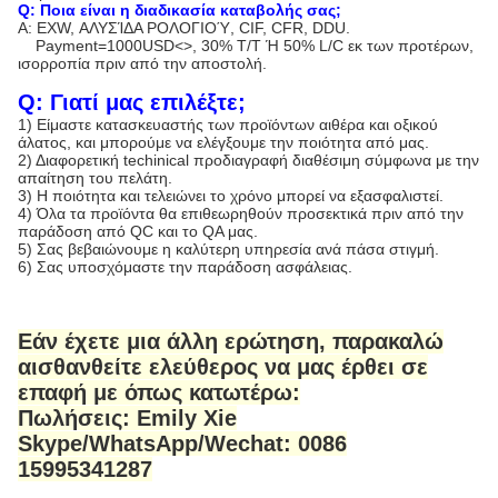
Q: Ποια είναι η διαδικασία καταβολής σας;
Α: EXW, ΑΛΥΣΊΔΑ ΡΟΛΟΓΙΟΎ, CIF, CFR, DDU.
Payment=1000USD<>, 30% T/T Ή 50% L/C εκ των προτέρων,
ισορροπία πριν από την αποστολή.
Q: Γιατί μας επιλέξτε;
1)
Είμαστε κατασκευαστής των προϊόντων αιθέρα και οξικού
άλατος, και μπορούμε να ελέγξουμε την ποιότητα από μας.
2) Διαφορετική techinical προδιαγραφή διαθέσιμη σύμφωνα με την
απαίτηση του πελάτη.
3) Η ποιότητα και τελειώνει το χρόνο μπορεί να εξασφαλιστεί.
4) Όλα τα προϊόντα θα επιθεωρηθούν προσεκτικά πριν από την
παράδοση από QC και το QA μας.
5) Σας βεβαιώνουμε η καλύτερη υπηρεσία ανά πάσα στιγμή.
6) Σας υποσχόμαστε την παράδοση ασφάλειας.
Εάν έχετε μια άλλη ερώτηση, παρακαλώ
αισθανθείτε ελεύθερος να μας έρθει σε
επαφή με όπως κατωτέρω:
Πωλήσεις: Emily Xie
Skype/WhatsApp/Wechat: 0086
15995341287