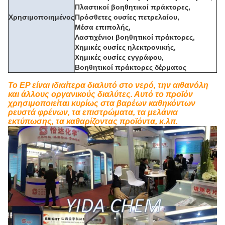
Πλαστικοί βοηθητικοί πράκτορες,
Χρησιμοποιημένος
Πρόσθετες ουσίες πετρελαίου,
Μέσα επιπολής,
Λαστιχένιοι βοηθητικοί πράκτορες,
Χημικές ουσίες ηλεκτρονικής,
Χημικές ουσίες εγγράφου,
Βοηθητικοί πράκτορες δέρματος
Το EP είναι ιδιαίτερα διαλυτό στο νερό, την αιθανόλη
και άλλους οργανικούς διαλύτες. Αυτό το προϊόν
χρησιμοποιείται κυρίως στα βαρέων καθηκόντων
ρευστά φρένων, τα επιστρώματα, τα μελάνια
εκτύπωσης, τα καθαρίζοντας προϊόντα, κ.λπ.