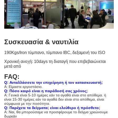
Συσκευασία & ναυτιλία
190Kgs/Iron τύμπανο, τύμπανο IBC, δεξαμενή του ISO
Χρονική ανοχή: 10days τη διαταγή που επιβεβαιώνεται
μετά από
FAQ:
Q: Ανταλλάσσετε την επιχείρηση ή τον κατασκευαστή;
Α: Είμαστε εργοστάσιο.
Q: Πόσο καιρό είναι η παράδοσή σας χρόνος;
Α: Γενικά είναι 5-10 ημέρες εάν τα αγαθά είναι στο απόθεμα. ή
είναι 15-30 ημέρες εάν τα αγαθά δεν είναι στο απόθεμα, είναι
σύμφωνα με την ποσότητα.
Q: Παρέχετε τα δείγματα; είναι ελεύθερο ή πρόσθετο;
Α: Ναι, θα μπορούσαμε να προσφέρουμε το δείγμα χρεώνουμε
δωρεάν