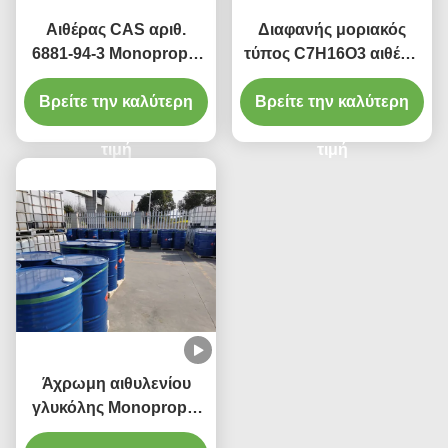
Αιθέρας CAS αριθ.
Διαφανής μοριακός
6881-94-3 Monopropyl
τύπος C7H16O3 αιθέρα
γλυκόλης διεθυλενίου
Monopropyl γλυκόλης
βαθμού βιομηχανίας για
Βρείτε την καλύτερη
Βρείτε την καλύτερη
αιθυλενίου
το χρώμα ψεκασμού
τιμή
τιμή
Άχρωμη αιθυλενίου
γλυκόλης Monopropyl
διαλυτότητα 2-