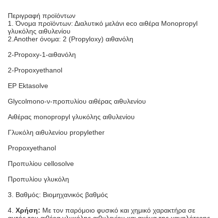
Περιγραφή προϊόντων
1. Όνομα προϊόντων: Διαλυτικό μελάνι eco αιθέρα Monopropyl
γλυκόλης αιθυλενίου
2.Another όνομα: 2 (Propyloxy) αιθανόλη
2-Propoxy-1-αιθανόλη
2-Propoxyethanol
EP Ektasolve
Glycolmono-ν-προπυλίου αιθέρας αιθυλενίου
Αιθέρας monopropyl γλυκόλης αιθυλενίου
Γλυκόλη αιθυλενίου propylether
Propoxyethanol
Προπυλίου cellosolve
Προπυλίου γλυκόλη
3. Βαθμός: Βιομηχανικός βαθμός
4.
Χρήση:
Με τον παρόμοιο φυσικό και χημικό χαρακτήρα σε