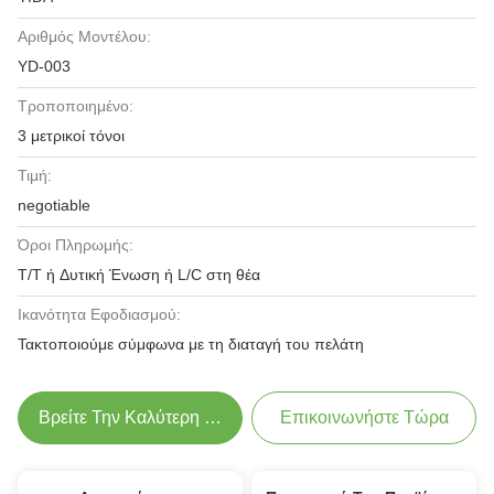
Αριθμός Μοντέλου:
YD-003
Τροποποιημένο:
3 μετρικοί τόνοι
Τιμή:
negotiable
Όροι Πληρωμής:
T/T ή Δυτική Ένωση ή L/C στη θέα
Ικανότητα Εφοδιασμού:
Τακτοποιούμε σύμφωνα με τη διαταγή του πελάτη
Βρείτε Την Καλύτερη Τιμή
Επικοινωνήστε Τώρα