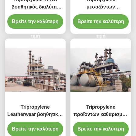
βοηθητικός διαλύτης
μεσαζόντων
Leatherwear
συνθέσεων υλικός
επιστρώματος αιθέρα
Βρείτε την καλύτερη
Βρείτε την καλύτερη
αιθέρας Monobutyl
Monobutyl γλυκόλης
γλυκόλης με το CAS Νο
τιμή
55934-93-5
τιμή
Tripropylene
Tripropylene
Leatherwear βοηθητικός
προϊόντων καθαρισμού
διαλυτικός TPNB
Tripropylene αιθέρα
Βρείτε την καλύτερη
επιστρώματος
γλυκόλης βουτυλικός
Βρείτε την καλύτερη