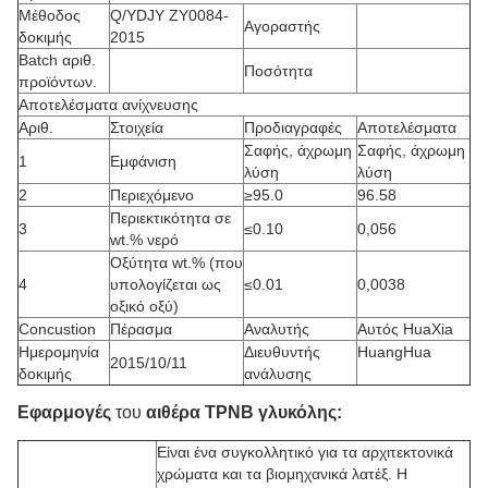
Μέθοδος
Q/YDJY ZY0084-
Αγοραστής
δοκιμής
2015
Batch αριθ.
Ποσότητα
προϊόντων.
Αποτελέσματα ανίχνευσης
Αριθ.
Στοιχεία
Προδιαγραφές
Αποτελέσματα
Σαφής, άχρωμη
Σαφής, άχρωμη
1
Εμφάνιση
λύση
λύση
2
Περιεχόμενο
≥95.0
96.58
Περιεκτικότητα σε
3
≤0.10
0,056
wt.% νερό
Οξύτητα wt.% (που
4
υπολογίζεται ως
≤0.01
0,0038
οξικό οξύ)
Concustion
Πέρασμα
Αναλυτής
Αυτός HuaXia
Ημερομηνία
Διευθυντής
HuangHua
2015/10/11
δοκιμής
ανάλυσης
Εφαρμογές
του
αιθέρα TPNB γλυκόλης
:
Είναι ένα συγκολλητικό για τα αρχιτεκτονικά
χρώματα και τα βιομηχανικά λατέξ. Η