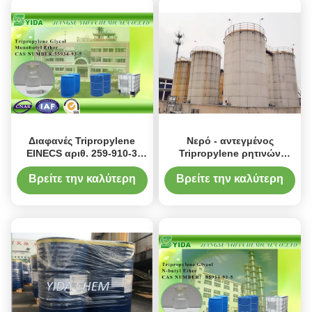
Διαφανές Tripropylene
Νερό - αντεγμένος
EINECS αριθ. 259-910-3
Tripropylene ρητινών
αιθέρα Monobutyl
διαλυτικός Ν-βουτυλικός
γλυκόλης για το κεραμικό
αιθέρας γλυκόλης με το
Βρείτε την καλύτερη
Βρείτε την καλύτερη
μελάνι
CAS αριθ. 55934-93-5
τιμή
τιμή