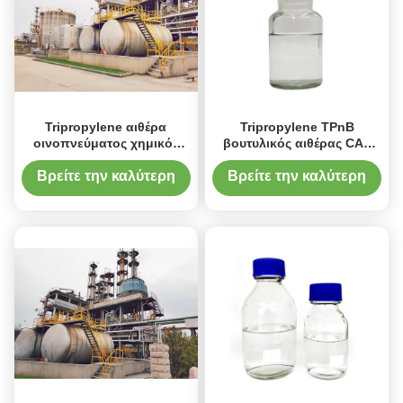
Tripropylene αιθέρα
Tripropylene TPnB
οινοπνεύματος χημικός
βουτυλικός αιθέρας CAS
βουτυλικός αιθέρας CAS
55934-93-5 τρι γλυκόλης
γλυκόλης Νο 55934-93-5
προπυλενίου αιθέρα
Βρείτε την καλύτερη
Βρείτε την καλύτερη
Monobutyl γλυκόλης
τιμή
τιμή