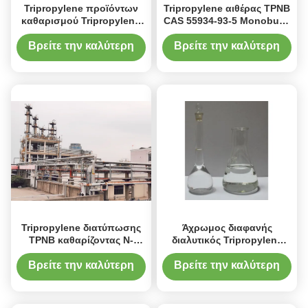
Tripropylene προϊόντων
Tripropylene αιθέρας TPNB
καθαρισμού Tripropylene
CAS 55934-93-5 Monobutyl
αιθέρα γλυκόλης
γλυκόλης
βουτυλικός αιθέρας CAS
Βρείτε την καλύτερη
Βρείτε την καλύτερη
Monobutyl γλυκόλης Νο
τιμή
τιμή
55934-93-5
Tripropylene διατύπωσης
Άχρωμος διαφανής
TPNB καθαρίζοντας Ν-
διαλυτικός Tripropylene
βουτυλικός αιθέρας CAS
TPNB αιθέρας CAS
γλυκόλης Νο 55934-93-5
MonoButyl γλυκόλης Νο
Βρείτε την καλύτερη
Βρείτε την καλύτερη
55934-93-5
τιμή
τιμή