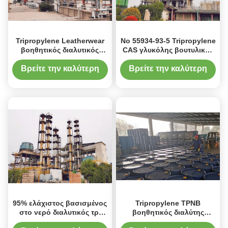
Tripropylene Leatherwear
Νο 55934-93-5 Tripropylene
βοηθητικός διαλυτικός
CAS γλυκόλης βουτυλικός
TPNB επιστρώματος
αιθέρας γλυκόλης αιθέρα
βουτυλικός αιθέρας
πιό αργός εξατμίζοντας
Βρείτε την καλύτερη
Βρείτε την καλύτερη
γλυκόλης
τιμή
τιμή
95% ελάχιστος βασισμένος
Tripropylene TPNB
στο νερό διαλυτικός τρι
βοηθητικός διαλύτης
(γλυκόλη προπυλενίου)
Leatherwear επιστρώματος