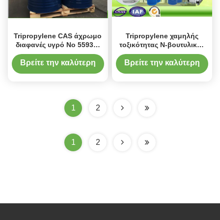
Tripropylene CAS άχρωμο
Tripropylene χαμηλής
διαφανές υγρό Νο 55934-
τοξικότητας Ν-βουτυλικός
93-5 γλυκόλης αιθέρα
αιθέρας γλυκόλης για τις
Monobutyl
διατυπώσεις καθαρισμού
Βρείτε την καλύτερη
Βρείτε την καλύτερη
τιμή
τιμή
1
2
1
2