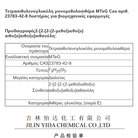
Τετρααιθυλενογλυκόλη μονομεθυλοαιθέρα MTeG Cas αριθ.
23783-42-8 Λυστήρας για βιομηχανικές εφαρμογές
Προδιαγραφές
2-[2-[2-(2-μεθοξυεθοξυ)
αιθοξυ]αιθοξυ]αιθανόλη
:
Ονομασία του
Τετρααιθυλενογλυκόλη μονομεθυλοαιθέρα
πράκτορα
Εναλλακτική ονομασία
MTeG
Αριθμός CAS
23783-42-8
Γ
H
Ο
Τύπος
9
20
5
Μεγάλη κατηγορία
Διαλύτες
2-[2-[2-(2-μεθοξυεθοξυ)
Σύνθετα
αιθοξυ]αιθοξυ]αιθανόλη
Κατηγορία
Αιθέρες γλυκόλης (σειρά E)