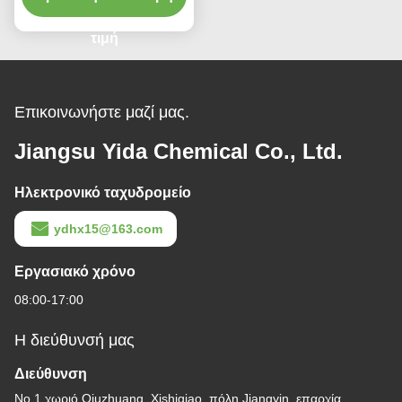
περνούν
τιμή
Επικοινωνήστε μαζί μας.
Jiangsu Yida Chemical Co., Ltd.
Ηλεκτρονικό ταχυδρομείο
ydhx15@163.com
Εργασιακό χρόνο
08:00-17:00
Η διεύθυνσή μας
Διεύθυνση
Νο 1 χωριό Qiuzhuang, Xishiqiao, πόλη Jiangyin, επαρχία