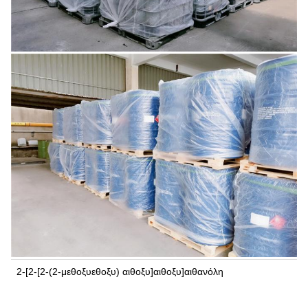
2-[2-[2-(2-μεθοξυεθοξυ) αιθοξυ]αιθοξυ]αιθανόλη