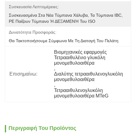
Συσκευασία Λεπτομέρειες:
Συσκευασμένα Στα Νέα Τύμπανα Χάλυβα, Τα Τύμπανα IBC, 
PE Παίζουν Τύμπανο Ή ΔΕΞΑΜΕΝΉ Του ISO
Δυνατότητα Προσφοράς:
Θα Τακτοποιήσουμε Σύμφωνα Με Τη Διαταγή Του Πελάτη
Βιομηχανικές εφαρμογές 
Τετρααιθυλένιο γλυκόλη 
μονομεθυλοαιθέρα
, 
Επισημαίνω:
Διαλύτης τετρααιθυλενογλυκόλη 
μονομεθυλοαιθέρα
, 
Τετρααιθυλενογλυκόλη 
μονομεθυλοαιθέρα MTeG
Περιγραφή Του Προϊόντος