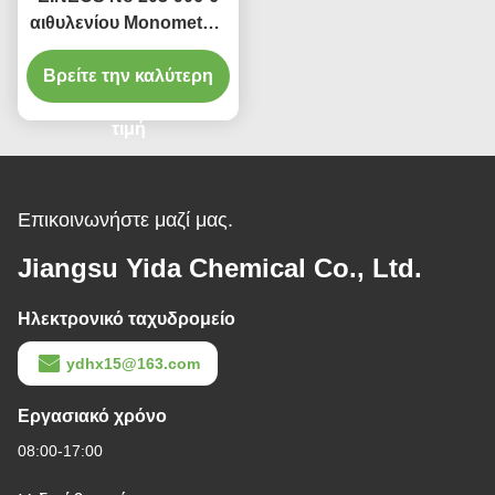
αιθυλενίου Monomethyl
αιθέρας γλυκόλης
γλυκόλης διαλυτικός
Βρείτε την καλύτερη
τιμή
Επικοινωνήστε μαζί μας.
Jiangsu Yida Chemical Co., Ltd.
Ηλεκτρονικό ταχυδρομείο
ydhx15@163.com
Εργασιακό χρόνο
08:00-17:00