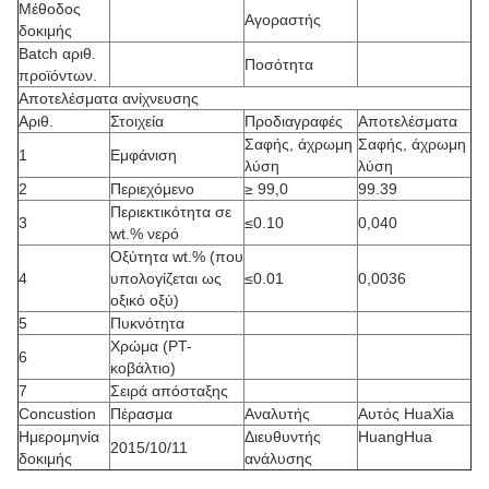
Μέθοδος
Αγοραστής
δοκιμής
Batch αριθ.
Ποσότητα
προϊόντων.
Αποτελέσματα ανίχνευσης
Αριθ.
Στοιχεία
Προδιαγραφές
Αποτελέσματα
Σαφής, άχρωμη
Σαφής, άχρωμη
1
Εμφάνιση
λύση
λύση
2
Περιεχόμενο
≥
99,0
99.39
Περιεκτικότητα σε
3
≤0.10
0,040
wt.% νερό
Οξύτητα wt.% (που
4
υπολογίζεται ως
≤0.01
0,0036
οξικό οξύ)
5
Πυκνότητα
Χρώμα (PT-
6
κοβάλτιο)
7
Σειρά απόσταξης
Concustion
Πέρασμα
Αναλυτής
Αυτός HuaXia
Ημερομηνία
Διευθυντής
HuangHua
2015/10/11
δοκιμής
ανάλυσης