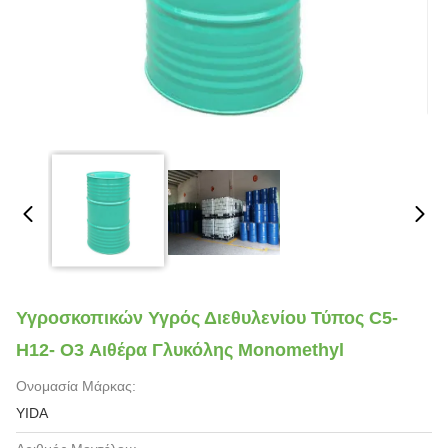
Υγροσκοπικών Υγρός Διεθυλενίου Τύπος C5-
H12- O3 Αιθέρα Γλυκόλης Monomethyl
Ονομασία Μάρκας:
YIDA