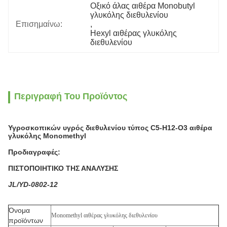
Οξικό άλας αιθέρα Monobutyl 
γλυκόλης διεθυλενίου
Επισημαίνω:
, 
Hexyl αιθέρας γλυκόλης 
διεθυλενίου
Περιγραφή Του Προϊόντος
Υγροσκοπικών υγρός διεθυλενίου τύπος C5-H12-O3 αιθέρα
γλυκόλης Monomethyl
Προδιαγραφές:
ΠΙΣΤΟΠΟΙΗΤΙΚΟ ΤΗΣ ΑΝΑΛΥΣΗΣ
JL/YD-0802-12
Όνομα
Monomethyl αιθέρας γλυκόλης διεθυλενίου
προϊόντων