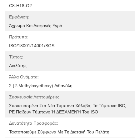
C8-H18-Ο2
Εμφάνιση:
Άχρωμο Και Διαφανές Υγρό
Πρότυπο:
ISO/18001/14001/SGS
Τύπος:
Διαλύτης
Άλλα Ονόματα:
2 (2-Methyloxyethoxy) Αιθανόλη
Συσκευασία Λεπτομέρειες:
Συσκευασμένα Στα Νέα Τύμπανα Χάλυβα, Τα Τύμπανα IBC, 
PE Παίζουν Τύμπανο Ή ΔΕΞΑΜΕΝΉ Του ISO
Δυνατότητα Προσφοράς:
Τακτοποιούμε Σύμφωνα Με Τη Διαταγή Του Πελάτη