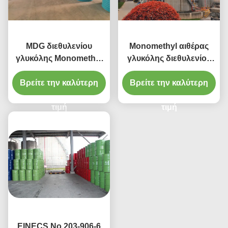
MDG διεθυλενίου
Monomethyl αιθέρας
γλυκόλης Monomethyl
γλυκόλης διεθυλενίου
διαλύτης αιθέρα
αριθμού 111-77-3 CAS
Βρείτε την καλύτερη
γλυκόλης τύπου
Βρείτε την καλύτερη
με ISO9001 που
C5H12O3 αιθέρα
περνούν
μοριακός
τιμή
τιμή
EINECS Νο 203-906-6