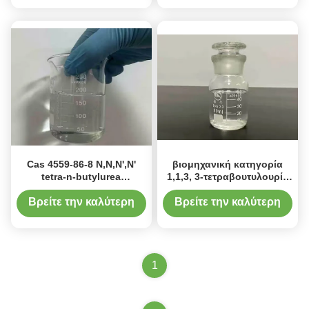
τιμή
τιμή
Cas 4559-86-8 N,N,N',N'
βιομηχανική κατηγορία
tetra-n-butylurea
1,1,3, 3-τετραβουτυλουρία
Tetrabutylurea για την
Τετραβουτυλουρία
παραγωγή υπεροξειδίου
Διαφανές υγρό με αριθμό
Βρείτε την καλύτερη
Βρείτε την καλύτερη
του υδρογόνου
CAS 4559-86-8
τιμή
τιμή
1