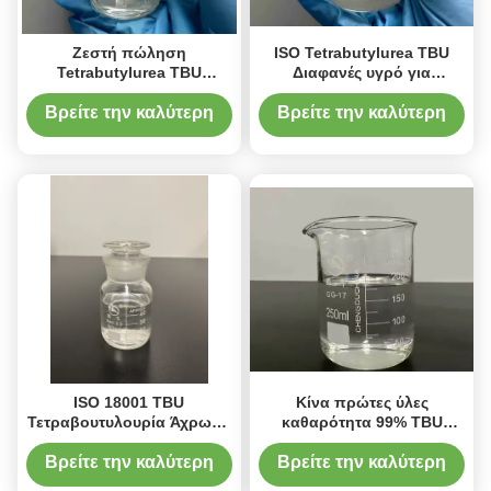
Ζεστή πώληση
ISO Tetrabutylurea TBU
Tetrabutylurea TBU
Διαφανές υγρό για
Αχρωμοδιαφανές υγρό με
υπεροξείδιο του
ανταγωνιστική τιμή
υδρογόνου
Βρείτε την καλύτερη
Βρείτε την καλύτερη
τιμή
τιμή
ISO 18001 TBU
Κίνα πρώτες ύλες
Τετραβουτυλουρία Άχρωμο
καθαρότητα 99% TBU
υγρό για την παραγωγή
Tetrabutylurea για
υπεροξειδίου του
βιομηχανική χρήση CAS
Βρείτε την καλύτερη
Βρείτε την καλύτερη
υδρογόνου
4559-86-8