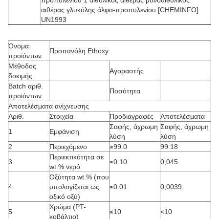
προπυλενίου 1 αιθυλικός αιθέρας μονοαιθυλικός
αιθέρας γλυκόλης άλφα-προπυλενίου [CHEMINFO]
UN1993
Όνομα
Προπανόλη Ethoxy
προϊόντων
Μέθοδος
Αγοραστής
δοκιμής
Batch αριθ.
Ποσότητα
προϊόντων.
Αποτελέσματα ανίχνευσης
Αριθ.
Στοιχεία
Προδιαγραφές
Αποτελέσματα
Σαφής, άχρωμη
Σαφής, άχρωμη
1
Εμφάνιση
λύση
λύση
2
Περιεχόμενο
≥99.0
99.18
Περιεκτικότητα σε
3
≤0.10
0,045
wt.% νερό
Οξύτητα wt.% (που
4
υπολογίζεται ως
≤0.01
0,0039
οξικό οξύ)
Χρώμα (PT-
5
≤10
<10
κοβάλτιο)