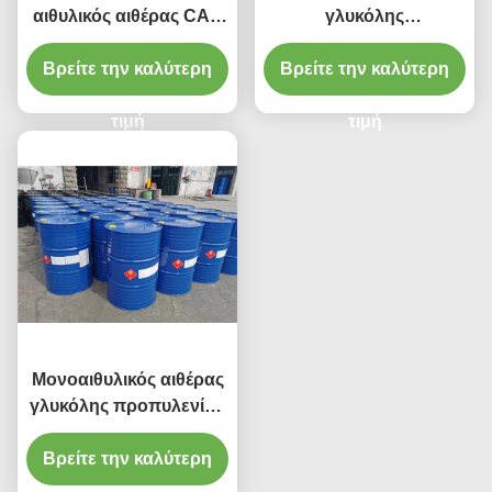
αιθυλικός αιθέρας CAS
γλυκόλης
αριθμός 1569-02-4
προπυλενίου/1-Ethoxy-
γλυκόλης προπυλενίου
Βρείτε την καλύτερη
2-προπανόλη PGEE
Βρείτε την καλύτερη
φιλικό προς το
CAS αριθ. 1569-02-4
περιβάλλον
τιμή
τιμή
Μονοαιθυλικός αιθέρας
γλυκόλης προπυλενίου
CAS 1569-02-4/
Βρείτε την καλύτερη
αιθυλικός αιθέρας
γλυκόλης