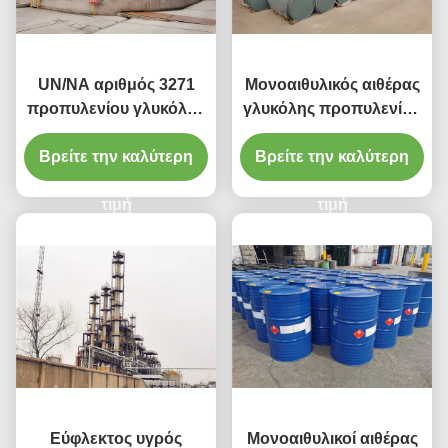
UN/NA αριθμός 3271
Μονοαιθυλικός αιθέρας
προπυλενίου γλυκόλης
γλυκόλης προπυλενίου
μονοαιθυλικό c5-h12-Ο2
σειράς αιθέρων Π
Βρείτε την καλύτερη
τύπου αιθέρα
Βρείτε την καλύτερη
γλυκόλης για τις
υγροσκοπικό
αγροχημικές
τιμή
διατυπώσεις
τιμή
Εύφλεκτος υγρός
Μονοαιθυλικοί αιθέρας