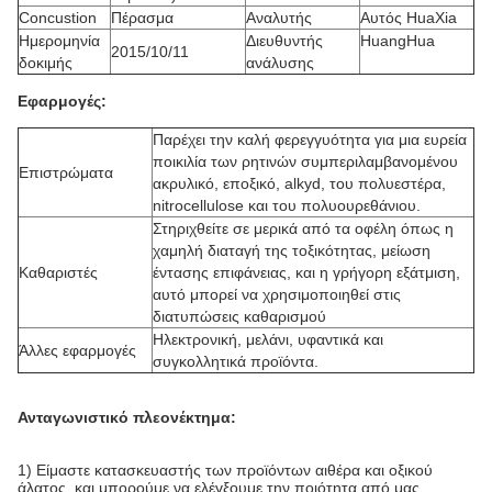
Concustion
Πέρασμα
Αναλυτής
Αυτός HuaXia
Ημερομηνία
Διευθυντής
HuangHua
2015/10/11
δοκιμής
ανάλυσης
Εφαρμογές:
Παρέχει την καλή φερεγγυότητα για μια ευρεία
ποικιλία των ρητινών συμπεριλαμβανομένου
Επιστρώματα
ακρυλικό, εποξικό, alkyd, του πολυεστέρα,
nitrocellulose και του πολυουρεθάνιου.
Στηριχθείτε σε μερικά από τα οφέλη όπως η
χαμηλή διαταγή της τοξικότητας, μείωση
Καθαριστές
έντασης επιφάνειας, και η γρήγορη εξάτμιση,
αυτό μπορεί να χρησιμοποιηθεί στις
διατυπώσεις καθαρισμού
Ηλεκτρονική, μελάνι, υφαντικά και
Άλλες εφαρμογές
συγκολλητικά προϊόντα.
Ανταγωνιστικό πλεονέκτημα:
1) Είμαστε κατασκευαστής των προϊόντων αιθέρα και οξικού
άλατος, και μπορούμε να ελέγξουμε την ποιότητα από μας.