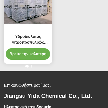
Υδροδιαλυτός
νιτροπροπυλικός
αιθέρας Arcosolv PNP
Βρείτε την καλύτερη
1569-01-3 γλυκόλης
προπυλενίου Eco
διαλυτικός
τιμή
Επικοινωνήστε μαζί μας.
Jiangsu Yida Chemical Co., Ltd.
Ηλεκτρονικό ταχυδρομείο