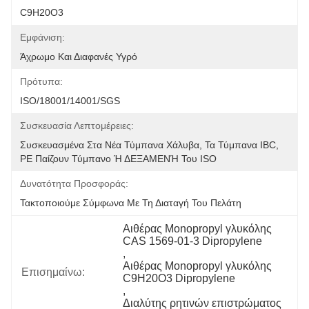
C9H20O3
Εμφάνιση:
Άχρωμο Και Διαφανές Υγρό
Πρότυπα:
ISO/18001/14001/SGS
Συσκευασία Λεπτομέρειες:
Συσκευασμένα Στα Νέα Τύμπανα Χάλυβα, Τα Τύμπανα IBC, 
PE Παίζουν Τύμπανο Ή ΔΕΞΑΜΕΝΉ Του ISO
Δυνατότητα Προσφοράς:
Τακτοποιούμε Σύμφωνα Με Τη Διαταγή Του Πελάτη
Αιθέρας Monopropyl γλυκόλης 
CAS 1569-01-3 Dipropylene
, 
Αιθέρας Monopropyl γλυκόλης 
Επισημαίνω:
C9H20O3 Dipropylene
, 
Διαλύτης ρητινών επιστρώματος 