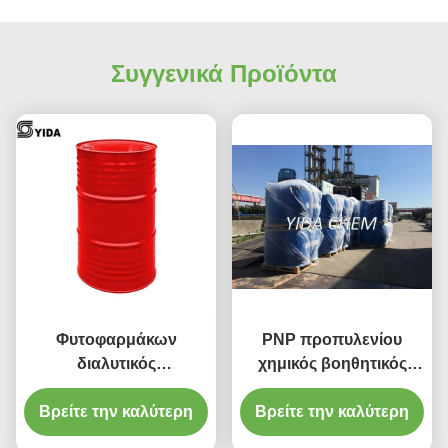
Συγγενικά Προϊόντα
Φυτοφαρμάκων
PNP προπυλενίου
διαλυτικός
χημικός βοηθητικός
διασκορπίζοντας
παράγοντας αιθέρα
προπυλίου αιθέρας 99%
Βρείτε την καλύτερη
Βρείτε την καλύτερη
CAS 1569-01-3
γλυκόλης προπυλενίου
γλυκόλης προπυλίου