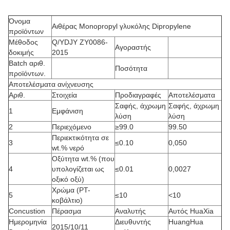
Όνομα
Αιθέρας Monopropyl γλυκόλης Dipropylene
προϊόντων
Μέθοδος
Q/YDJY ZY0086-
Αγοραστής
δοκιμής
2015
Batch αριθ.
Ποσότητα
προϊόντων.
Αποτελέσματα ανίχνευσης
Αριθ.
Στοιχεία
Προδιαγραφές
Αποτελέσματα
Σαφής, άχρωμη
Σαφής, άχρωμη
1
Εμφάνιση
λύση
λύση
2
Περιεχόμενο
≥99.0
99.50
Περιεκτικότητα σε
3
≤0.10
0,050
wt.% νερό
Οξύτητα wt.% (που
4
υπολογίζεται ως
≤0.01
0,0027
οξικό οξύ)
Χρώμα (PT-
5
≤10
<10
κοβάλτιο)
Concustion
Πέρασμα
Αναλυτής
Αυτός HuaXia
Ημερομηνία
Διευθυντής
HuangHua
2015/10/11