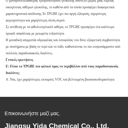
Ο μονοβουτυλοαιθέρας τριπροπυληνίου γλυκόλης αποτελεί μέρος μιας ευρείας
οικογένειας αιθέρων γλυκόλης, το καθένα από τα οποία προσφέρει διαφορετικά
χαρακτηριστικά απόδοσης.Το TPGBE έχει πιο αργή εξάτμιση, ισχυρότερη
φερεγγυότητα και χαμηλότερη πίεση ατμού.
Σε αντίθεση με τα αιθυλενογλυκόλ αιθέρα, το TPGBE προσφέρει ένα καλύτερο
προφίλ ασφάλειας με μειωμένη τοξικότητα.
Η μοναδική ισορροπία υδροφιλίας και λιποφιλίας του δίνει εξαιρετική συμβατότητα
με συστήματα με βάση το νερό και το λάδι, καθιστώντας το πιο ευπροσάρμοστο από
πολλούς παραδοσιακούς διαλύτες.
Γενικές ερωτήσεις
Ε: Είναι το TPGBE πιο φιλικό προς το περιβάλλον από τους παραδοσιακούς
διαλύτες;
Α: Ναι, έχει χαμηλότερες εκπομπές VOC και βελτιωμένη βιοαποικοδομικότητα.
Επικοινωνήστε μαζί μας.
Jiangsu Yida Chemical Co., Ltd.