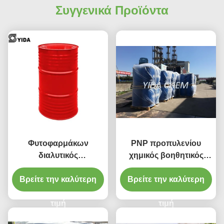
Συγγενικά Προϊόντα
Φυτοφαρμάκων
PNP προπυλενίου
διαλυτικός
χημικός βοηθητικός
διασκορπίζοντας
παράγοντας αιθέρα
προπυλίου αιθέρας 99%
Βρείτε την καλύτερη
Βρείτε την καλύτερη
CAS 1569-01-3
γλυκόλης προπυλενίου
γλυκόλης προπυλίου
πρακτόρων λεπτύτερος
τιμή
τιμή
για το μελάνι