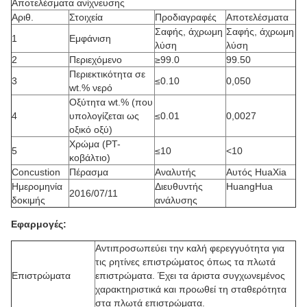
Αποτελέσματα ανίχνευσης
Αριθ.
Στοιχεία
Προδιαγραφές
Αποτελέσματα
Σαφής, άχρωμη
Σαφής, άχρωμη
1
Εμφάνιση
λύση
λύση
2
Περιεχόμενο
≥99.0
99.50
Περιεκτικότητα σε
3
≤0.10
0,050
wt.% νερό
Οξύτητα wt.% (που
4
υπολογίζεται ως
≤0.01
0,0027
οξικό οξύ)
Χρώμα (PT-
5
≤10
<10
κοβάλτιο)
Concustion
Πέρασμα
Αναλυτής
Αυτός HuaXia
Ημερομηνία
Διευθυντής
HuangHua
2016/07/11
δοκιμής
ανάλυσης
Εφαρμογές:
Αντιπροσωπεύει την καλή φερεγγυότητα για
τις ρητίνες επιστρώματος όπως τα πλωτά
Επιστρώματα
επιστρώματα. Έχει τα άριστα συγχωνεμένος
χαρακτηριστικά και προωθεί τη σταθερότητα
στα πλωτά επιστρώματα.