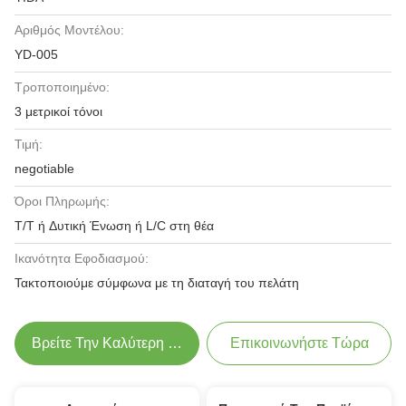
Αριθμός Μοντέλου:
YD-005
Τροποποιημένο:
3 μετρικοί τόνοι
Τιμή:
negotiable
Όροι Πληρωμής:
T/T ή Δυτική Ένωση ή L/C στη θέα
Ικανότητα Εφοδιασμού:
Τακτοποιούμε σύμφωνα με τη διαταγή του πελάτη
Βρείτε Την Καλύτερη Τιμή
Επικοινωνήστε Τώρα