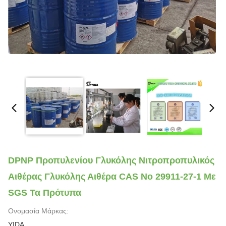
DPNP Προπυλενίου Γλυκόλης Νιτροπροπυλικός
Αιθέρας Γλυκόλης Αιθέρα CAS Νο 29911-27-1 Με
SGS Τα Πρότυπα
Ονομασία Μάρκας:
YIDA